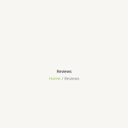
Reviews
Home
/ Reviews